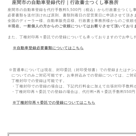
座間市の自動車登録代行｜行政書士つくし事務所
座間市の自動車登録を代行手数料5,500円（税込）から行政書士つくし
必要書類を送付頂ければ原則、書類到着日の翌営業日に申請させて頂き
全国のディーラー様、自動車販売店様、行政書士事務所様からのご依頼
※現在、一般個人の方からのご依頼
について
はお断りさせて頂いており
また、丁種封印再々委託での登録についても承っておりますのでお申し
※自動車登録必要書類についてはこちら
※普通車については現在、封印委託（封印受領書）での登録またはナン
についてのみご対応可能です。お車持込みでの登録については、ご対
丁種封印での登録は可能です。
・丁種封印での登録の場合は、下記代行料金に加えて出張封印手数料
・丁種封印再々委託での登録の場合は、代行料+再々委託手数料550
※丁種封印再々委託での登録についてはこちら