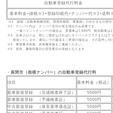
自動車登録代行料金
基本料金+諸税※1+登録印紙代+ナンバー代※2+送料
※1 諸税（自動車税種別割、環境性能割、重量税）の分かるもの添付
※2 ナンバー代は、ナンバー交付が有る場合のみ必要です。
一連ペイントナンバーの場合は、普通車は1,990円、軽自動車は2,
※3 出来上がりは、特にご指定なければレターパックプラスまたはヤ
発送いたします。着払いでの返送をご希望の場合は、その旨申し付
※4 希望番号有無、所有権有無をご連絡ください。
※5 原則、書類到着日の翌営業日の登録となります。
・座間市（相模ナンバー）の自動車登録代行料
項目
基本料金（税込）
新車新規登録 （完成検査終了証）
5500円
新車新規登録 （予備検査証）
5500円
中古新規登録 （保安基準適合証）
5500円