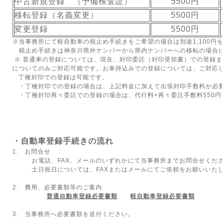
中古新規登録 （予備検査証）
5500円
移転登録（名義変更）
5500円
変更登録
5500円
※当事務所にて軽自動車の税止め手続きをご希望の場合は別途1,100円
税止め手続きは神奈川県外ナンバーから県内ナンバーへの移転の場合
※ 普通車の登録については、現在、封印委託（封印受領書）での登録
についてのみご対応可能です。お車持込みでの登録については、ご対応
丁種封印での登録は可能です。
・丁種封印での登録の場合は、上記料金に加えて出張封印手数料が必
・丁種封印再々委託での登録の場合は、代行料+再々委託手数料550
・自動車登録手続きの流れ
1. お問合せ
お電話、FAX、メールのいずれかにて当事務所までお問合せくだ
土日祝日については、FAXまたはメールにてご依頼をお願いいた
2. 費用、必要書類等のご案内
普通自動車登録必要書類
軽自動車登録必要書類
3. 当事務所へ必要書類を送付ください。