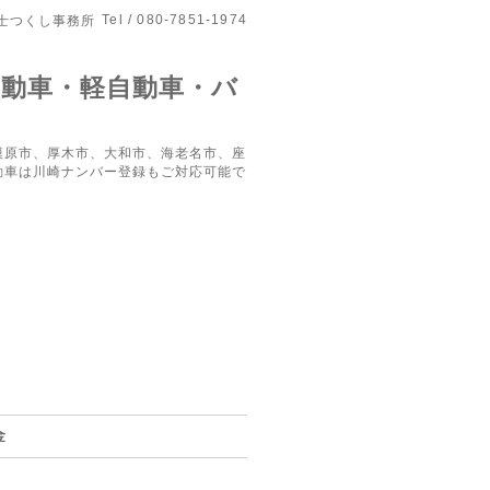
Tel / 080-7851-1974
士つくし事務所
自動車・軽自動車・バ
模原市、厚木市、大和市、海老名市、座
動車は川崎ナンバー登録もご対応可能で
金