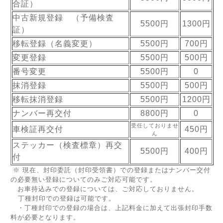
合証）
中古新規登録 （予備検査
5500円
1300円
証）
移転登録（名義変更）
5500円
700円
変更登録
5500円
500円
番号変更
5500円
0
抹消登録
5500円
500円
移転抹消登録
5500円
1200円
ナンバー再交付
8800円
0
受任しておりませ
車検証再交付
450円
ん
ステッカー（検査標章）再交
5500円
400円
付
※ 現在、封印委託（封印受領書）での登録またはナンバー交付
の必要無い登録についてのみご対応可能です。
お車持込みでの登録については、ご対応しておりません。
丁種封印での登録は可能です。
・丁種封印での登録の場合は、上記料金に加えて出張封印手数
料が必要となります。