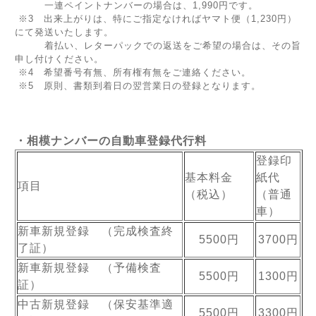
一連ペイントナンバーの場合は、1,990円です。
※3 出来上がりは、特にご指定なければヤマト便（1,230円）
にて発送いたします。
着払い、レターパックでの返送をご希望の場合は、その旨
申し付けください。
※4 希望番号有無、所有権有無をご連絡ください。
※5 原則、書類到着日の翌営業日の登録となります。
・相模ナンバーの自動車登録代行料
登録印
基本料金
紙代
項目
（税込）
（普通
車）
新車新規登録 （完成検査終
5500円
3700円
了証）
新車新規登録 （予備検査
5500円
1300円
証）
中古新規登録 （保安基準適
5500円
3300円