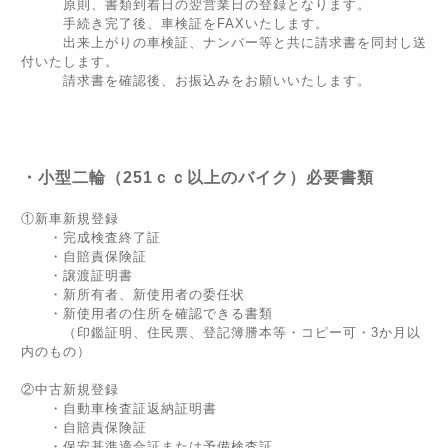
原則、書類到着日の翌営業日の登録となります。
手続き完了後、車検証をFAXいたします。
出来上がりの車検証、ナンバー等と共に請求書を同封し送
付いたします。
請求書を確認後、お振込みをお願いいたします。
・小型二輪（251ｃｃ以上のバイク）必要書類
①新車新規登録
・完成検査終了証
・自賠責保険証
・譲渡証明書
・新所有者、新使用者の委任状
・新使用者の住所を確認できる書類
（印鑑証明、住民票、登記簿謄本等・コピー可・3か月以
内のもの）
②中古新規登録
・自動車検査証返納証明書
・自賠責保険証
・保安基準適合証または予備検査証